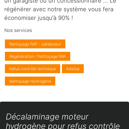
un garagiste ou un concessionnaire … Le
régénérer avec notre système vous fera
économiser jusqu’à 90% !
Nos services
Nettoyage FAP - catalyseur
Régénération / Nettoyage FAP
Refus contrôle technique
Adblue
Nettoyage Hydrogène
Décalaminage moteur
hydrogène pour refus contrôle