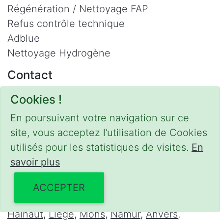
Régénération / Nettoyage FAP
Refus contrôle technique
Adblue
Nettoyage Hydrogène
Contact
Phone :
0475 47 20 19
Cookies !
Email :
mobilii@tcontact.me
En poursuivant votre navigation sur ce
Décalaminage & Régénération FAP à
site, vous acceptez l’utilisation de Cookies
domicile
utilisés pour les statistiques de visites.
En
Interventions urgentes sur la Belgique dans
savoir plus
les régions suivantes :
ACCEPTER
Bruxelles
,
Brabant Wallon
,
Brabant Flamand
,
Hainaut
,
Liège
,
Mons
,
Namur
,
Anvers
,