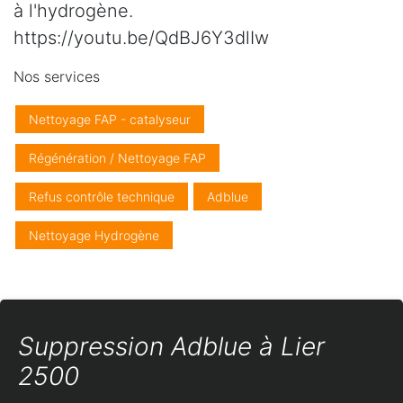
à l'hydrogène.
https://youtu.be/QdBJ6Y3dlIw
Nos services
Nettoyage FAP - catalyseur
Régénération / Nettoyage FAP
Refus contrôle technique
Adblue
Nettoyage Hydrogène
Suppression Adblue à Lier
2500