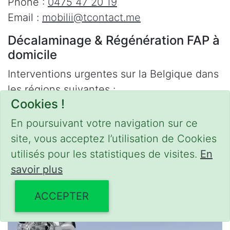
Phone :
0475 47 20 19
Email :
mobilii@tcontact.me
Décalaminage & Régénération FAP à
domicile
Interventions urgentes sur la Belgique dans
les régions suivantes :
Cookies !
Bruxelles
,
Brabant Wallon
,
Brabant Flamand
,
En poursuivant votre navigation sur ce
Hainaut
,
Liège
,
Mons
,
Namur
,
Anvers
,
site, vous acceptez l’utilisation de Cookies
Limbourg
,
Flandre Occidentale
,
Flandre
utilisés pour les statistiques de visites.
En
Orientale
,
Province du Luxembourg
savoir plus
ACCEPTER