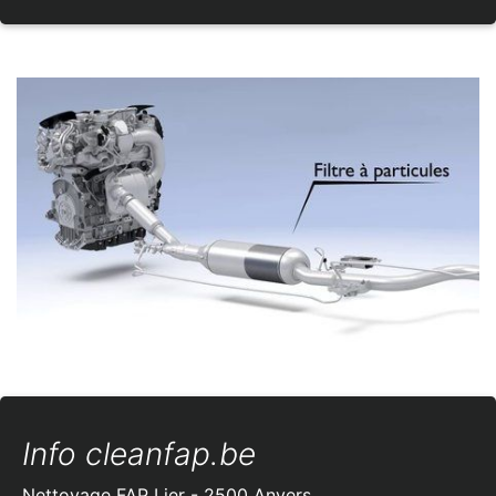
Info cleanfap.be
Nettoyage FAP Lier - 2500 Anvers