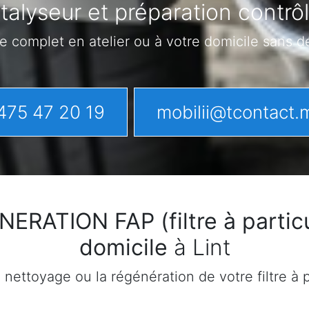
alyseur et préparation contrôl
e complet en atelier ou à votre domicile sans 
475 47 20 19
mobilii@tcontact.
ATION FAP (filtre à particu
domicile
à Lint
ettoyage ou la régénération de votre filtre à pa