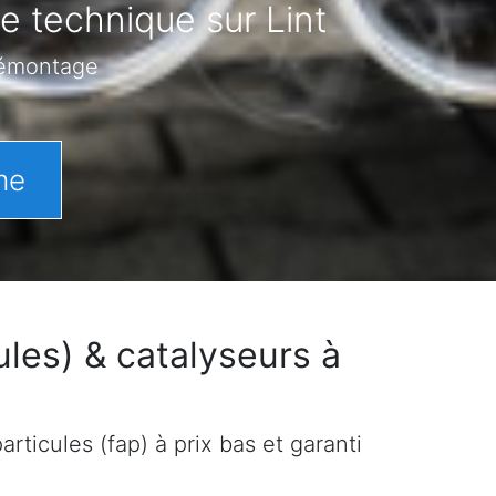
e technique sur Lint
démontage
me
les) & catalyseurs à
rticules (fap) à prix bas et garanti