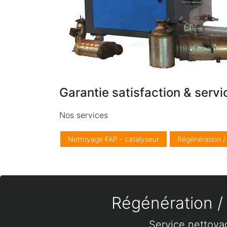
Garantie satisfaction & servi
Nos services
Nettoyage FAP - catalyseur
Régénération 
Régénération / 
Service nettoya