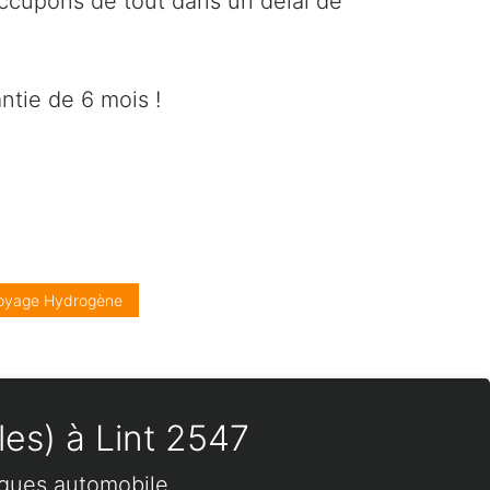
occupons de tout dans un délai de
ntie de 6 mois !
oyage Hydrogène
les) à Lint 2547
rques automobile