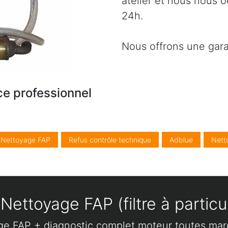
atelier et nous nous 
24h.
Nous offrons une gara
ce professionnel
/ Nettoyage FAP
Refus contrôle technique
Adblue
Nett
Nettoyage FAP (filtre à particu
ge FAP + diagnostic complet moteur toutes ma