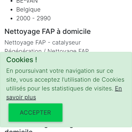
BE-VAN
Belgique
2000 - 2990
Nettoyage FAP à domicile
Nettoyage FAP - catalyseur
Régénération / Nettoyage FAP
Cookies !
Refus contrôle technique
Adblue
En poursuivant votre navigation sur ce
Nettoyage Hydrogène
site, vous acceptez l’utilisation de Cookies
utilisés pour les statistiques de visites.
En
Contact
savoir plus
Phone :
0475 47 20 19
Email :
mobilii@tcontact.me
ACCEPTER
Décalaminage & Régénération FAP à