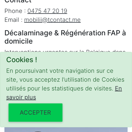
Phone :
0475 47 20 19
Email :
mobilii@tcontact.me
Décalaminage & Régénération FAP à
domicile
Interventions urgentes sur la Belgique dans
Cookies !
les régions suivantes :
En poursuivant votre navigation sur ce
Bruxelles
,
Brabant Wallon
,
Brabant Flamand
,
site, vous acceptez l’utilisation de Cookies
Hainaut
,
Liège
,
Mons
,
Namur
,
Anvers
,
utilisés pour les statistiques de visites.
En
Limbourg
,
Flandre Occidentale
,
Flandre
savoir plus
Orientale
,
Province du Luxembourg
ACCEPTER