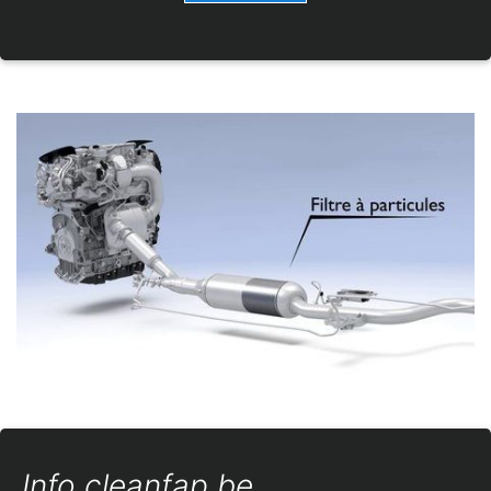
Info cleanfap.be