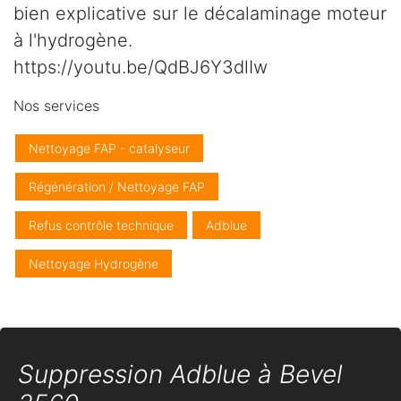
bien explicative sur le décalaminage moteur
à l'hydrogène.
https://youtu.be/QdBJ6Y3dlIw
Nos services
Nettoyage FAP - catalyseur
Régénération / Nettoyage FAP
Refus contrôle technique
Adblue
Nettoyage Hydrogène
Suppression Adblue à Bevel