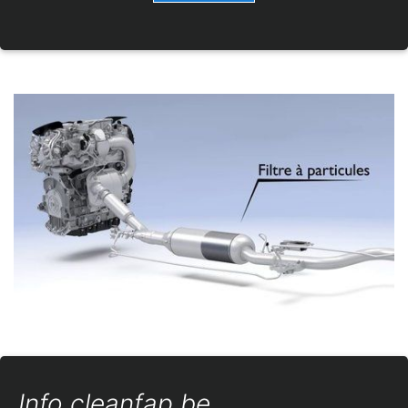
Info cleanfap.be