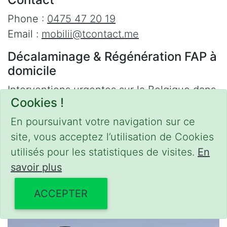
Phone :
0475 47 20 19
Email :
mobilii@tcontact.me
Décalaminage & Régénération FAP à
domicile
Interventions urgentes sur la Belgique dans
Cookies !
les régions suivantes :
En poursuivant votre navigation sur ce
Bruxelles
,
Brabant Wallon
,
Brabant Flamand
,
site, vous acceptez l’utilisation de Cookies
Hainaut
,
Liège
,
Mons
,
Namur
,
Anvers
,
utilisés pour les statistiques de visites.
En
Limbourg
,
Flandre Occidentale
,
Flandre
savoir plus
Orientale
,
Province du Luxembourg
ACCEPTER