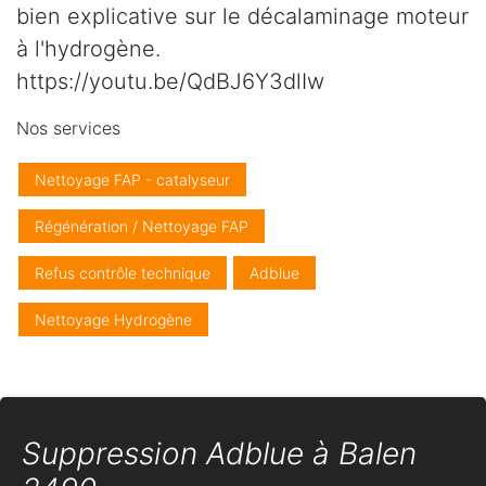
bien explicative sur le décalaminage moteur
à l'hydrogène.
https://youtu.be/QdBJ6Y3dlIw
Nos services
Nettoyage FAP - catalyseur
Régénération / Nettoyage FAP
Refus contrôle technique
Adblue
Nettoyage Hydrogène
Suppression Adblue à Balen