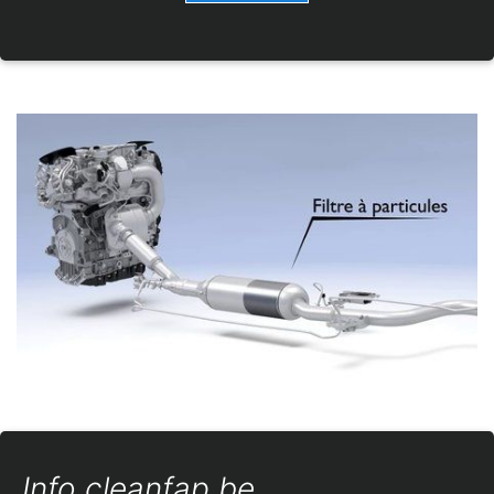
Info cleanfap.be