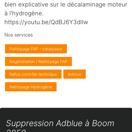
bien explicative sur le décalaminage moteur
à l'hydrogène.
https://youtu.be/QdBJ6Y3dlIw
Nos services
Nettoyage FAP - catalyseur
Régénération / Nettoyage FAP
Refus contrôle technique
Adblue
Nettoyage Hydrogène
Suppression Adblue à Boom