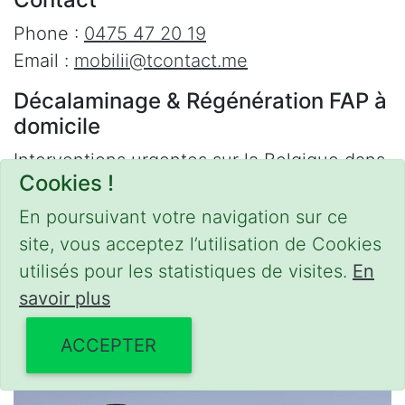
Phone :
0475 47 20 19
Email :
mobilii@tcontact.me
Décalaminage & Régénération FAP à
domicile
Interventions urgentes sur la Belgique dans
Cookies !
les régions suivantes :
En poursuivant votre navigation sur ce
Bruxelles
,
Brabant Wallon
,
Brabant Flamand
,
site, vous acceptez l’utilisation de Cookies
Hainaut
,
Liège
,
Mons
,
Namur
,
Anvers
,
utilisés pour les statistiques de visites.
En
Limbourg
,
Flandre Occidentale
,
Flandre
savoir plus
Orientale
,
Province du Luxembourg
ACCEPTER