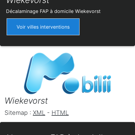
Wiekevorst
Décalaminage FAP à domicile
Wiekevorst
Voir villes interventions
Wiekevorst
Sitemap :
XML
-
HTML