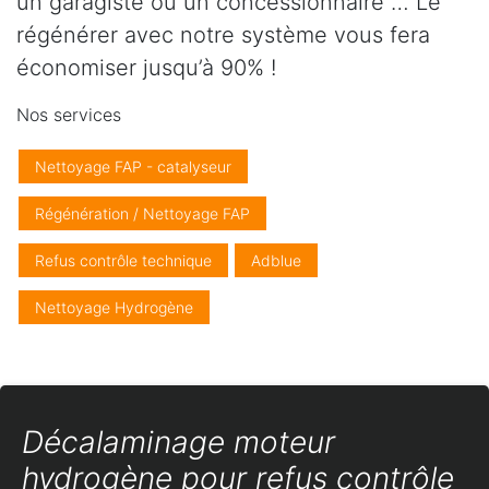
un garagiste ou un concessionnaire … Le
régénérer avec notre système vous fera
économiser jusqu’à 90% !
Nos services
Nettoyage FAP - catalyseur
Régénération / Nettoyage FAP
Refus contrôle technique
Adblue
Nettoyage Hydrogène
Décalaminage moteur
hydrogène pour refus contrôle