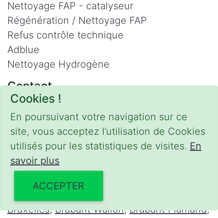
Nettoyage FAP - catalyseur
Régénération / Nettoyage FAP
Refus contrôle technique
Adblue
Nettoyage Hydrogène
Contact
Cookies !
Phone :
0475 47 20 19
En poursuivant votre navigation sur ce
Email :
mobilii@tcontact.me
site, vous acceptez l’utilisation de Cookies
Décalaminage & Régénération FAP à
utilisés pour les statistiques de visites.
En
domicile
savoir plus
Interventions urgentes sur la Belgique dans
ACCEPTER
les régions suivantes :
Bruxelles
,
Brabant Wallon
,
Brabant Flamand
,