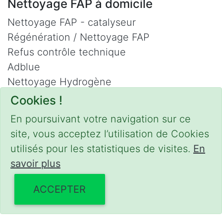
Nettoyage FAP à domicile
Nettoyage FAP - catalyseur
Régénération / Nettoyage FAP
Refus contrôle technique
Adblue
Nettoyage Hydrogène
Cookies !
Contact
En poursuivant votre navigation sur ce
Phone :
0475 47 20 19
site, vous acceptez l’utilisation de Cookies
Email :
mobilii@tcontact.me
utilisés pour les statistiques de visites.
En
Décalaminage & Régénération FAP à
savoir plus
domicile
ACCEPTER
Interventions urgentes sur la Belgique dans
les régions suivantes :