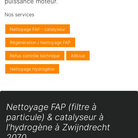
puissance moteur.
Nos services
Nettoyage FAP - catalyseur
Régénération / Nettoyage FAP
Refus contrôle technique
Adblue
Nettoyage Hydrogène
Nettoyage FAP (filtre à
particule) & catalyseur à
l'hydrogène à Zwijndrecht
2070