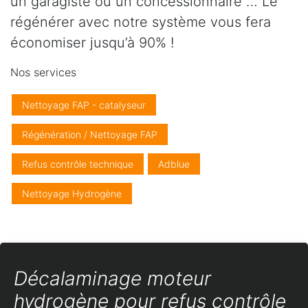
un garagiste ou un concessionnaire … Le
régénérer avec notre système vous fera
économiser jusqu’à 90% !
Nos services
Nettoyage FAP - catalyseur
Régénération / Nettoyage FAP
Refus contrôle technique
Adblue
Nettoyage Hydrogène
Décalaminage moteur
hydrogène pour refus contrôle