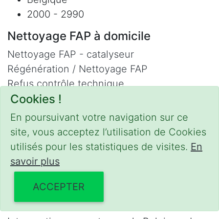
2000 - 2990
Nettoyage FAP à domicile
Nettoyage FAP - catalyseur
Régénération / Nettoyage FAP
Refus contrôle technique
Cookies !
Adblue
Nettoyage Hydrogène
En poursuivant votre navigation sur ce
site, vous acceptez l’utilisation de Cookies
Contact
utilisés pour les statistiques de visites.
En
Phone :
0475 47 20 19
savoir plus
Email :
mobilii@tcontact.me
ACCEPTER
Décalaminage & Régénération FAP à
domicile