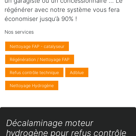
un garagiste ou un concessionnaire … Le
régénérer avec notre système vous fera
économiser jusqu’à 90% !
Nos services
Nettoyage FAP - catalyseur
Régénération / Nettoyage FAP
Refus contrôle technique
Adblue
Nettoyage Hydrogène
Décalaminage moteur
hydrogène pour refus contrôle