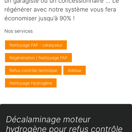
un garagiste ou un concessionnaire … Le
régénérer avec notre système vous fera
économiser jusqu’à 90% !
Nos services
Nettoyage FAP - catalyseur
Régénération / Nettoyage FAP
Refus contrôle technique
Adblue
Nettoyage Hydrogène
Décalaminage moteur
hydrogène pour refus contrôle