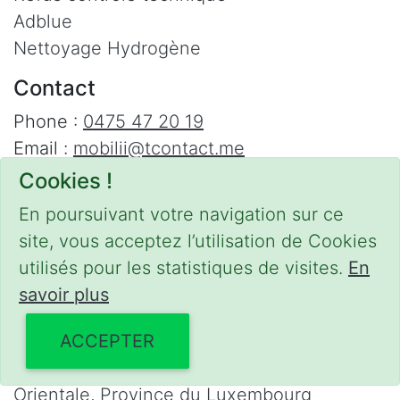
Adblue
Nettoyage Hydrogène
Contact
Phone :
0475 47 20 19
Email :
mobilii@tcontact.me
Cookies !
Décalaminage & Régénération FAP à
domicile
En poursuivant votre navigation sur ce
site, vous acceptez l’utilisation de Cookies
Interventions urgentes sur la Belgique dans
utilisés pour les statistiques de visites.
En
les régions suivantes :
savoir plus
Bruxelles
,
Brabant Wallon
,
Brabant Flamand
,
Hainaut
,
Liège
,
Mons
,
Namur
,
Anvers
,
ACCEPTER
Limbourg
,
Flandre Occidentale
,
Flandre
Orientale
,
Province du Luxembourg