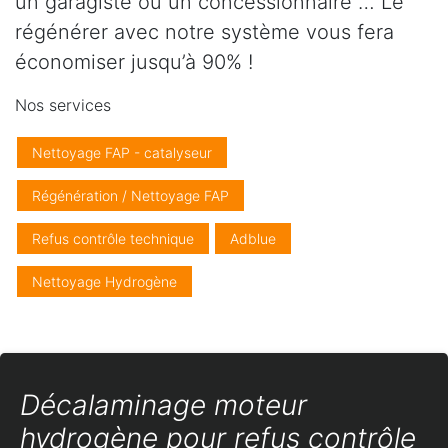
un garagiste ou un concessionnaire … Le
régénérer avec notre système vous fera
économiser jusqu’à 90% !
Nos services
Nettoyage FAP - catalyseur
Régénération / Nettoyage FAP
Refus contrôle technique
Adblue
Nettoyage Hydrogène
Décalaminage moteur
hydrogène pour refus contrôle