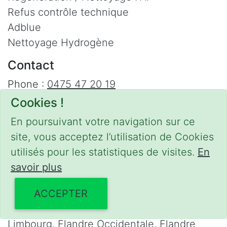
Refus contrôle technique
Adblue
Nettoyage Hydrogène
Contact
Phone :
0475 47 20 19
Email :
mobilii@tcontact.me
Cookies !
Décalaminage & Régénération FAP à
En poursuivant votre navigation sur ce
domicile
site, vous acceptez l’utilisation de Cookies
utilisés pour les statistiques de visites.
En
Interventions urgentes sur la Belgique dans
savoir plus
les régions suivantes :
Bruxelles
,
Brabant Wallon
,
Brabant Flamand
,
ACCEPTER
Hainaut
,
Liège
,
Mons
,
Namur
,
Anvers
,
Limbourg
,
Flandre Occidentale
,
Flandre