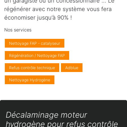
un garagiste ou un concessionnaire … Le
régénérer avec notre système vous fera
économiser jusqu’à 90% !
Nos services
Nettoyage FAP - catalyseur
Régénération / Nettoyage FAP
Refus contrôle technique
Adblue
Nettoyage Hydrogène
Décalaminage moteur
hydrogène pour refus contrôle