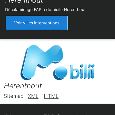
Herenthout
Décalaminage FAP à domicile
Herenthout
Voir villes interventions
Herenthout
Sitemap :
XML
-
HTML