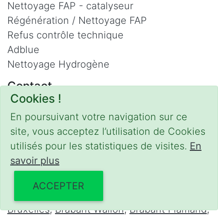
Nettoyage FAP - catalyseur
Régénération / Nettoyage FAP
Refus contrôle technique
Adblue
Nettoyage Hydrogène
Contact
Cookies !
Phone :
0475 47 20 19
En poursuivant votre navigation sur ce
Email :
mobilii@tcontact.me
site, vous acceptez l’utilisation de Cookies
Décalaminage & Régénération FAP à
utilisés pour les statistiques de visites.
En
domicile
savoir plus
Interventions urgentes sur la Belgique dans
ACCEPTER
les régions suivantes :
Bruxelles
,
Brabant Wallon
,
Brabant Flamand
,