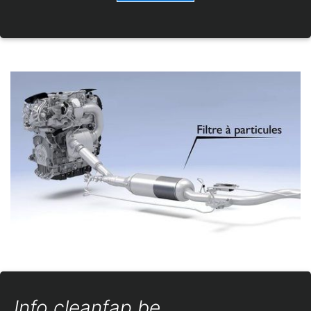
Info cleanfap.be