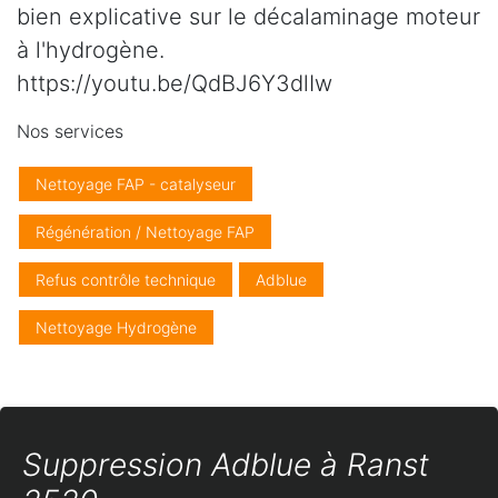
bien explicative sur le décalaminage moteur
à l'hydrogène.
https://youtu.be/QdBJ6Y3dlIw
Nos services
Nettoyage FAP - catalyseur
Régénération / Nettoyage FAP
Refus contrôle technique
Adblue
Nettoyage Hydrogène
Suppression Adblue à Ranst