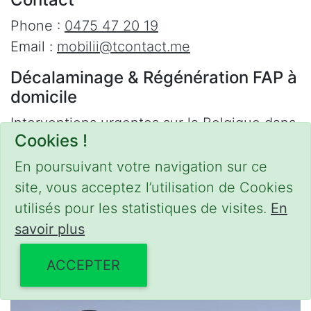
Phone :
0475 47 20 19
Email :
mobilii@tcontact.me
Décalaminage & Régénération FAP à
domicile
Interventions urgentes sur la Belgique dans
Cookies !
les régions suivantes :
En poursuivant votre navigation sur ce
Bruxelles
,
Brabant Wallon
,
Brabant Flamand
,
site, vous acceptez l’utilisation de Cookies
Hainaut
,
Liège
,
Mons
,
Namur
,
Anvers
,
utilisés pour les statistiques de visites.
En
Limbourg
,
Flandre Occidentale
,
Flandre
savoir plus
Orientale
,
Province du Luxembourg
ACCEPTER