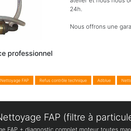
atelier et nous nous 
24h.
Nous offrons une gara
ce professionnel
/ Nettoyage FAP
Refus contrôle technique
Adblue
Nett
ettoyage FAP (filtre à particul
ge FAP + diagnostic complet moteur toutes ma