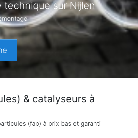
 technique sur Nijlen
démontage
me
les) & catalyseurs à
rticules (fap) à prix bas et garanti