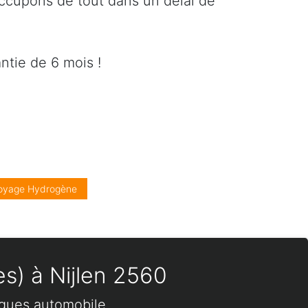
occupons de tout dans un délai de
ntie de 6 mois !
oyage Hydrogène
es) à Nijlen 2560
rques automobile