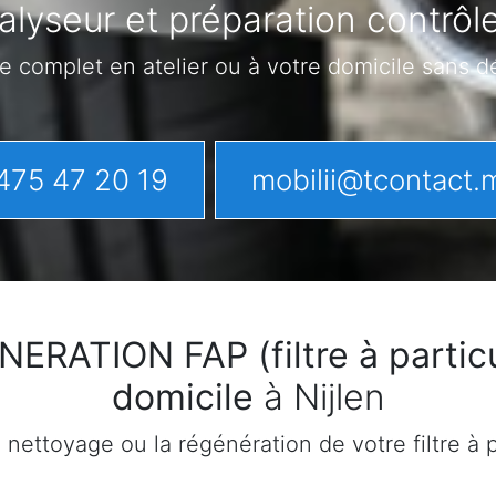
lyseur et préparation contrôle
e complet en atelier ou à votre domicile sans 
475 47 20 19
mobilii@tcontact.
ATION FAP (filtre à particu
domicile
à Nijlen
ettoyage ou la régénération de votre filtre à pa