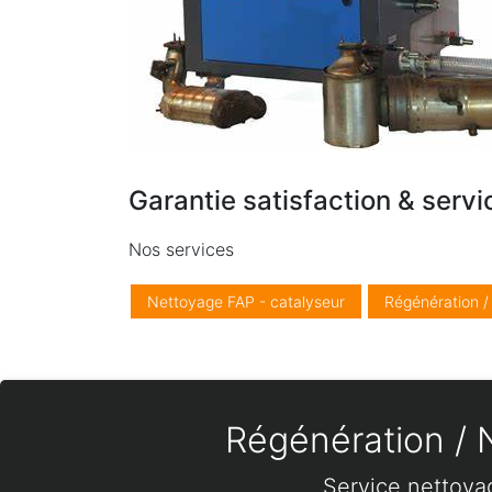
Garantie satisfaction & servi
Nos services
Nettoyage FAP - catalyseur
Régénération 
Régénération / N
Service nettoya