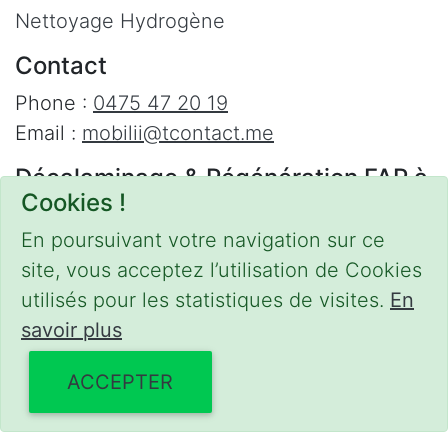
Nettoyage Hydrogène
Contact
Phone :
0475 47 20 19
Email :
mobilii@tcontact.me
Décalaminage & Régénération FAP à
Cookies !
domicile
En poursuivant votre navigation sur ce
Interventions urgentes sur la Belgique dans
site, vous acceptez l’utilisation de Cookies
les régions suivantes :
utilisés pour les statistiques de visites.
En
Bruxelles
,
Brabant Wallon
,
Brabant Flamand
,
savoir plus
Hainaut
,
Liège
,
Mons
,
Namur
,
Anvers
,
Limbourg
,
Flandre Occidentale
,
Flandre
ACCEPTER
Orientale
,
Province du Luxembourg