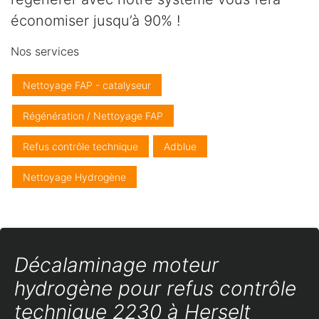
économiser jusqu’à 90% !
Nos services
Nettoyage FAP - catalyseur
Régénération / Nettoyage FAP
Refus contrôle technique
Adblue
Nettoyage Hydrogène
Décalaminage moteur
hydrogène pour refus contrôle
technique 2230 à Herselt