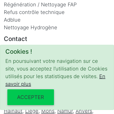
Régénération / Nettoyage FAP
Refus contrôle technique
Adblue
Nettoyage Hydrogène
Contact
Phone :
0475 47 20 19
Cookies !
Email :
mobilii@tcontact.me
En poursuivant votre navigation sur ce
Décalaminage & Régénération FAP à
site, vous acceptez l’utilisation de Cookies
domicile
utilisés pour les statistiques de visites.
En
Interventions urgentes sur la Belgique dans
savoir plus
les régions suivantes :
ACCEPTER
Bruxelles
,
Brabant Wallon
,
Brabant Flamand
,
Hainaut
,
Liège
,
Mons
,
Namur
,
Anvers
,