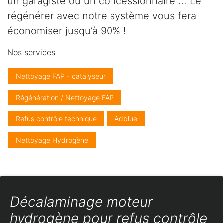
un garagiste ou un concessionnaire … Le
régénérer avec notre système vous fera
économiser jusqu’à 90% !
Nos services
Nettoyage FAP - catalyseur
Régénération / Nettoyage FAP
Refus contrôle technique
Adblue
Nettoyage Hydrogène
Décalaminage moteur
hydrogène pour refus contrôle