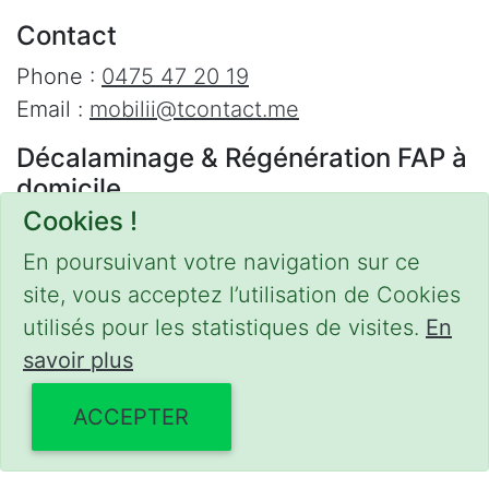
Contact
Phone :
0475 47 20 19
Email :
mobilii@tcontact.me
Décalaminage & Régénération FAP à
domicile
Cookies !
Interventions urgentes sur la Belgique dans
les régions suivantes :
En poursuivant votre navigation sur ce
site, vous acceptez l’utilisation de Cookies
Bruxelles
,
Brabant Wallon
,
Brabant Flamand
,
utilisés pour les statistiques de visites.
En
Hainaut
,
Liège
,
Mons
,
Namur
,
Anvers
,
savoir plus
Limbourg
,
Flandre Occidentale
,
Flandre
Orientale
,
Province du Luxembourg
ACCEPTER