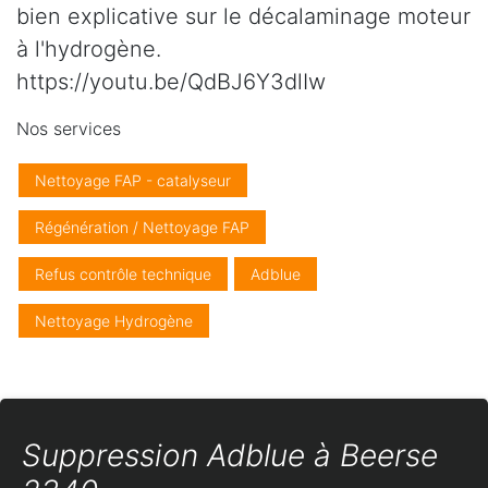
bien explicative sur le décalaminage moteur
à l'hydrogène.
https://youtu.be/QdBJ6Y3dlIw
Nos services
Nettoyage FAP - catalyseur
Régénération / Nettoyage FAP
Refus contrôle technique
Adblue
Nettoyage Hydrogène
Suppression Adblue à Beerse