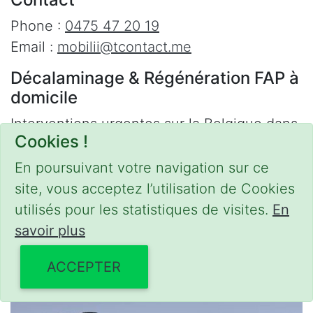
Phone :
0475 47 20 19
Email :
mobilii@tcontact.me
Décalaminage & Régénération FAP à
domicile
Interventions urgentes sur la Belgique dans
Cookies !
les régions suivantes :
En poursuivant votre navigation sur ce
Bruxelles
,
Brabant Wallon
,
Brabant Flamand
,
site, vous acceptez l’utilisation de Cookies
Hainaut
,
Liège
,
Mons
,
Namur
,
Anvers
,
utilisés pour les statistiques de visites.
En
Limbourg
,
Flandre Occidentale
,
Flandre
savoir plus
Orientale
,
Province du Luxembourg
ACCEPTER