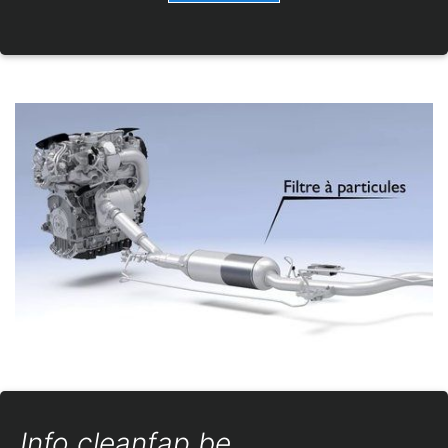
Info cleanfap.be