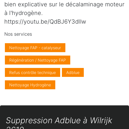
bien explicative sur le décalaminage moteur
à l'hydrogène.
https://youtu.be/QdBJ6Y3dlIw
Nos services
Nettoyage FAP - catalyseur
Régénération / Nettoyage FAP
Refus contrôle technique
Adblue
Nettoyage Hydrogène
Suppression Adblue à Wilrijk