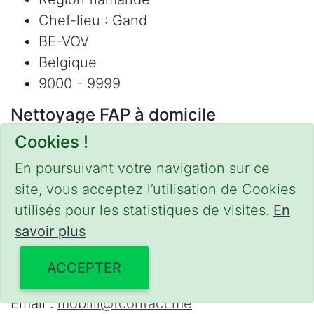
Chef-lieu : Gand
BE-VOV
Belgique
9000 - 9999
Nettoyage FAP à domicile
Cookies !
Nettoyage FAP - catalyseur
Régénération / Nettoyage FAP
En poursuivant votre navigation sur ce
Refus contrôle technique
site, vous acceptez l’utilisation de Cookies
Adblue
utilisés pour les statistiques de visites.
En
Nettoyage Hydrogène
savoir plus
Contact
ACCEPTER
Phone :
0475 47 20 19
Email :
mobilii@tcontact.me