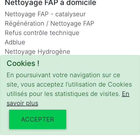
Nettoyage FAP à domicile
Nettoyage FAP - catalyseur
Régénération / Nettoyage FAP
Refus contrôle technique
Adblue
Nettoyage Hydrogène
Cookies !
Contact
En poursuivant votre navigation sur ce
Phone :
0475 47 20 19
site, vous acceptez l’utilisation de Cookies
Email :
mobilii@tcontact.me
utilisés pour les statistiques de visites.
En
Décalaminage & Régénération FAP à
savoir plus
domicile
ACCEPTER
Interventions urgentes sur la Belgique dans
les régions suivantes :