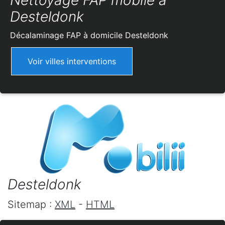
Nettoyage FAP mobile à
Desteldonk
Décalaminage FAP à domicile
Desteldonk
Voir villes interventions
Desteldonk
Sitemap :
XML
-
HTML