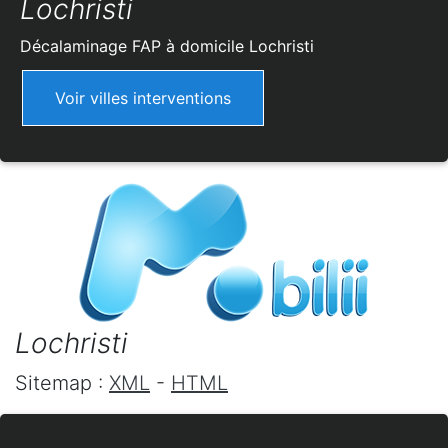
Lochristi
Décalaminage FAP à domicile
Lochristi
Voir villes interventions
Lochristi
Sitemap :
XML
-
HTML