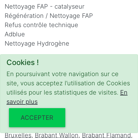
Nettoyage FAP - catalyseur
Régénération / Nettoyage FAP
Refus contrôle technique
Adblue
Nettoyage Hydrogène
Contact
Cookies !
Phone :
0475 47 20 19
En poursuivant votre navigation sur ce
Email :
mobilii@tcontact.me
site, vous acceptez l’utilisation de Cookies
Décalaminage & Régénération FAP à
utilisés pour les statistiques de visites.
En
domicile
savoir plus
Interventions urgentes sur la Belgique dans
ACCEPTER
les régions suivantes :
Bruxelles
,
Brabant Wallon
,
Brabant Flamand
,