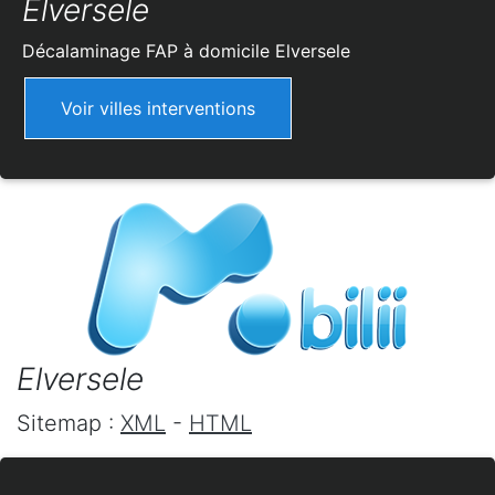
Elversele
Décalaminage FAP à domicile
Elversele
Voir villes interventions
Elversele
Sitemap :
XML
-
HTML