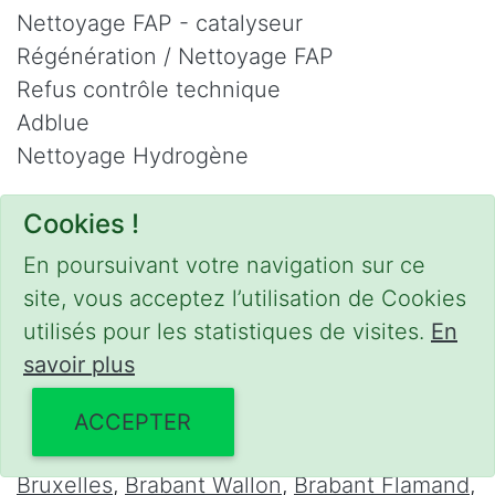
Nettoyage FAP - catalyseur
Régénération / Nettoyage FAP
Refus contrôle technique
Adblue
Nettoyage Hydrogène
Contact
Cookies !
Phone :
0475 47 20 19
En poursuivant votre navigation sur ce
Email :
mobilii@tcontact.me
site, vous acceptez l’utilisation de Cookies
Décalaminage & Régénération FAP à
utilisés pour les statistiques de visites.
En
domicile
savoir plus
Interventions urgentes sur la Belgique dans
ACCEPTER
les régions suivantes :
Bruxelles
,
Brabant Wallon
,
Brabant Flamand
,