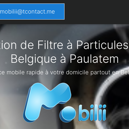
mobilii@tcontact.me
on de Filtre à Particules
Belgique à Paulatem
ce mobile rapide à votre domicile partout en Be