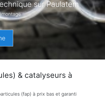
technique sur Paulatem
démontage
me
les) & catalyseurs à
rticules (fap) à prix bas et garanti