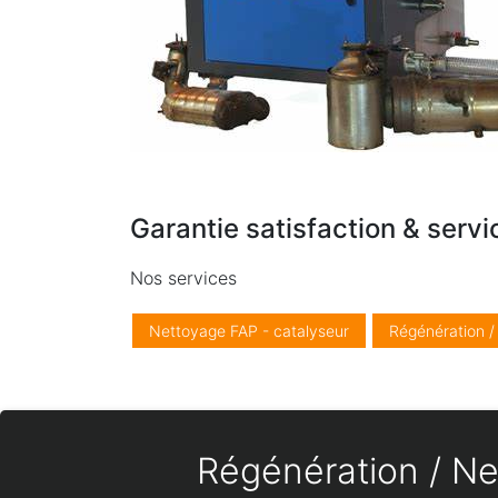
Garantie satisfaction & servi
Nos services
Nettoyage FAP - catalyseur
Régénération 
Régénération / Net