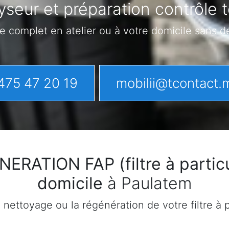
yseur et préparation contrôle 
e complet en atelier ou à votre domicile sans 
475 47 20 19
mobilii@tcontact.
ATION FAP (filtre à particu
domicile
à Paulatem
ettoyage ou la régénération de votre filtre à pa