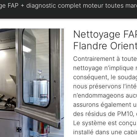
ge FAP + diagnostic complet moteur toutes ma
Nettoyage FAP
Flandre Orien
Contrairement à toute
nettoyage n’implique ni
conséquent, le soudage
nous préservons l’intég
n’endommageons aucun
assurons également u
des résidus de PM10, d
Le système est conçu 
installé dans une cabi