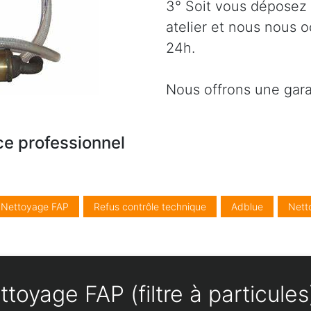
3° Soit vous déposez 
atelier et nous nous 
24h.
Nous offrons une gara
ce professionnel
/ Nettoyage FAP
Refus contrôle technique
Adblue
Nett
toyage FAP (filtre à particul