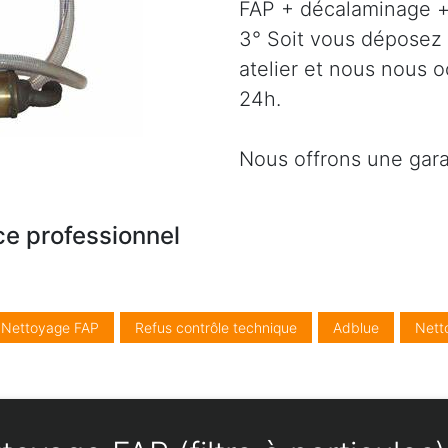
FAP + décalaminage + 
3° Soit vous déposez 
atelier et nous nous 
24h.
Nous offrons une gara
ce professionnel
/ Nettoyage FAP
Refus contrôle technique
Adblue
Nett