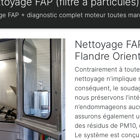
toyage FAP (filtre à particul
ge FAP + diagnostic complet moteur toutes ma
Nettoyage FAP
Flandre Orien
Contrairement à toute
nettoyage n’implique ni
conséquent, le soudage
nous préservons l’intég
n’endommageons aucun
assurons également u
des résidus de PM10, d
Le système est conçu 