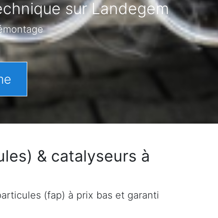
 technique sur Landegem
démontage
me
les) & catalyseurs à
rticules (fap) à prix bas et garanti