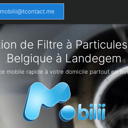
mobilii@tcontact.me
on de Filtre à Particules
Belgique à Landegem
ce mobile rapide à votre domicile partout en Be