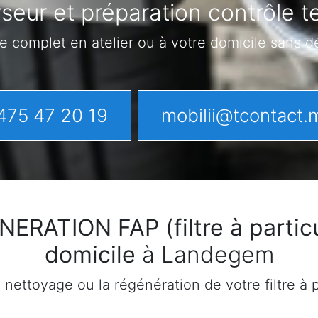
seur et préparation contrôle
e complet en atelier ou à votre domicile sans 
475 47 20 19
mobilii@tcontact.
ATION FAP (filtre à particu
domicile
à Landegem
ettoyage ou la régénération de votre filtre à pa