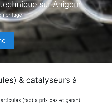
 technique sur Aaigem
démontage
me
les) & catalyseurs à
rticules (fap) à prix bas et garanti