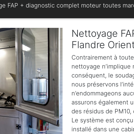
ge FAP + diagnostic complet moteur toutes ma
Nettoyage FAP
Flandre Orien
Contrairement à toute
nettoyage n’implique ni
conséquent, le soudage
nous préservons l’intég
n’endommageons aucun
assurons également u
des résidus de PM10, d
Le système est conçu 
installé dans une cabi