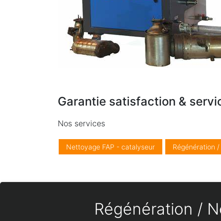
Garantie satisfaction & servi
Nos services
Nettoyage FAP - catalyseur
Régénération 
Régénération / Ne