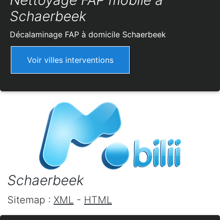
Nettoyage FAP mobile à
Schaerbeek
Décalaminage FAP à domicile
Schaerbeek
Voir villes interventions
Schaerbeek
Sitemap :
XML
-
HTML