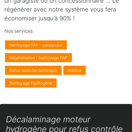
un garagiste ou un concessionnaire … Le
régénérer avec notre système vous fera
économiser jusqu’à 90% !
Nos services
Nettoyage FAP - catalyseur
Régénération / Nettoyage FAP
Refus contrôle technique
Adblue
Nettoyage Hydrogène
Décalaminage moteur
hydrogène pour refus contrôle