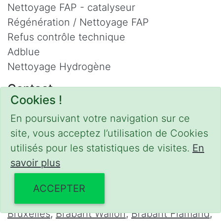
Nettoyage FAP - catalyseur
Régénération / Nettoyage FAP
Refus contrôle technique
Adblue
Nettoyage Hydrogène
Contact
Cookies !
Phone :
0475 47 20 19
En poursuivant votre navigation sur ce
Email :
mobilii@tcontact.me
site, vous acceptez l’utilisation de Cookies
Décalaminage & Régénération FAP à
utilisés pour les statistiques de visites.
En
domicile
savoir plus
Interventions urgentes sur la Belgique dans
ACCEPTER
les régions suivantes :
Bruxelles
,
Brabant Wallon
,
Brabant Flamand
,