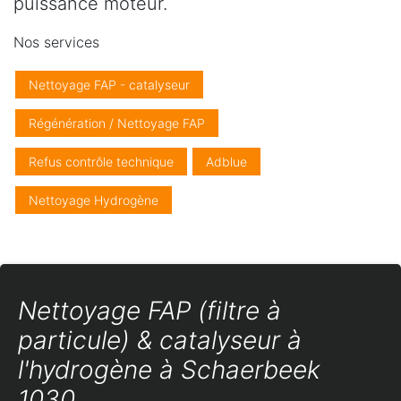
puissance moteur.
Nos services
Nettoyage FAP - catalyseur
Régénération / Nettoyage FAP
Refus contrôle technique
Adblue
Nettoyage Hydrogène
Nettoyage FAP (filtre à
particule) & catalyseur à
l'hydrogène à Schaerbeek
1030