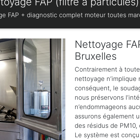
toyage FAP (filtre à particule
ge FAP + diagnostic complet moteur toutes ma
Nettoyage FAP
Bruxelles
Contrairement à toute
nettoyage n’implique ni
conséquent, le soudage
nous préservons l’intég
n’endommageons aucun
assurons également u
des résidus de PM10, d
Le système est conçu 