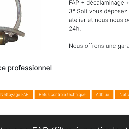
FAP + décalaminage + 
3° Soit vous déposez 
atelier et nous nous 
24h.
Nous offrons une gara
ce professionnel
/ Nettoyage FAP
Refus contrôle technique
Adblue
Nett