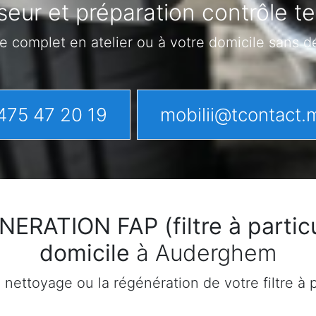
seur et préparation contrôle 
e complet en atelier ou à votre domicile sans 
475 47 20 19
mobilii@tcontact.
ATION FAP (filtre à particu
domicile
à Auderghem
ettoyage ou la régénération de votre filtre à pa