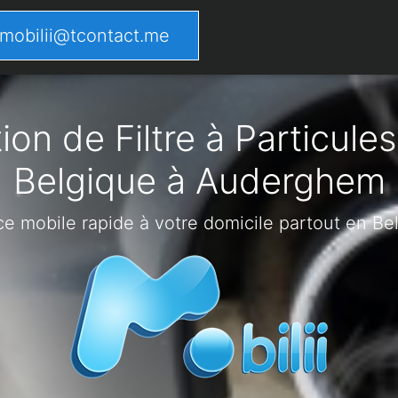
mobilii@tcontact.me
on de Filtre à Particules
Belgique à Auderghem
ce mobile rapide à votre domicile partout en Be