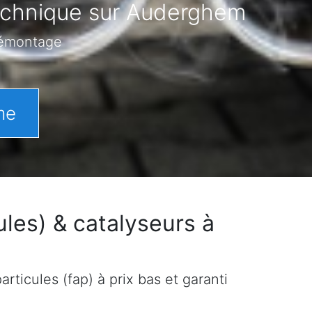
technique sur Auderghem
démontage
me
les) & catalyseurs à
rticules (fap) à prix bas et garanti