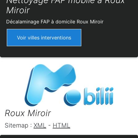
Nettoyage FAP mobile à Roux
Miroir
Décalaminage FAP à domicile
Roux Miroir
Voir villes interventions
Roux Miroir
Sitemap :
XML
-
HTML