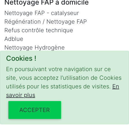
Nettoyage FAP à domicile
Nettoyage FAP - catalyseur
Régénération / Nettoyage FAP
Refus contrôle technique
Adblue
Nettoyage Hydrogène
Cookies !
Contact
En poursuivant votre navigation sur ce
Phone :
0475 47 20 19
site, vous acceptez l’utilisation de Cookies
Email :
mobilii@tcontact.me
utilisés pour les statistiques de visites.
En
Décalaminage & Régénération FAP à
savoir plus
domicile
ACCEPTER
Interventions urgentes sur la Belgique dans
les régions suivantes :